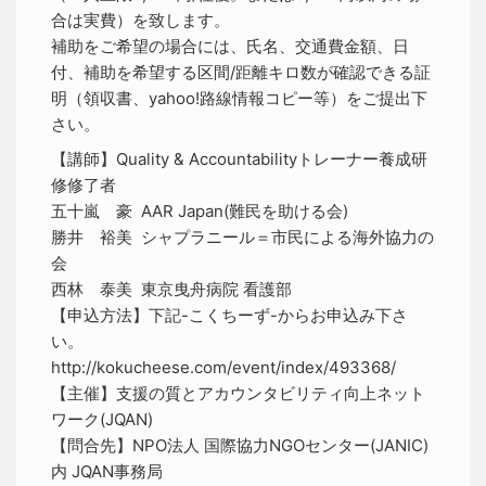
合は実費）を致します。
補助をご希望の場合には、氏名、交通費金額、日
付、補助を希望する区間/距離キロ数が確認できる証
明（領収書、yahoo!路線情報コピー等）をご提出下
さい。
【講師】Quality & Accountabilityトレーナー養成研
修修了者
五十嵐 豪 AAR Japan(難民を助ける会)
勝井 裕美 シャプラニール＝市民による海外協力の
会
西林 泰美 東京曳舟病院 看護部
【申込方法】下記-こくちーず-からお申込み下さ
い。
http://kokucheese.com/event/index/493368/
【主催】支援の質とアカウンタビリティ向上ネット
ワーク(JQAN)
【問合先】NPO法人 国際協力NGOセンター(JANIC)
内 JQAN事務局