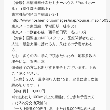
【会場】早稲田奉仕園セミナーハウス『You-I ホー
ル』（奉仕園会館地下）
東京都新宿区西早稲田2-3-1
http://www.hoshien.or.jp/images/map/kounai_map_15033
東京メトロ東西線 早稲田駅 徒歩8分
東京メトロ副都心線 西早稲田駅 徒歩13分
【対象】国際協力NGOスタッフ、医療関係者など、
人道・緊急支援に携わる方、又はその予定がある
方。
なお、多くの方に学んで頂きたいため、応募多数の
場合には、過去に本
研修修了の方はお断りする場合もございます。予め
ご了承ください。
【人数】20人（最少催行人数 15名。定員に達し次第
締め切ります。）
【参加費】10,000円
※片道あたり100km以上の距離にてご参加予定の方
には3名分交通費補助
（一人上限5,000円/往復。または5,000円以内の場