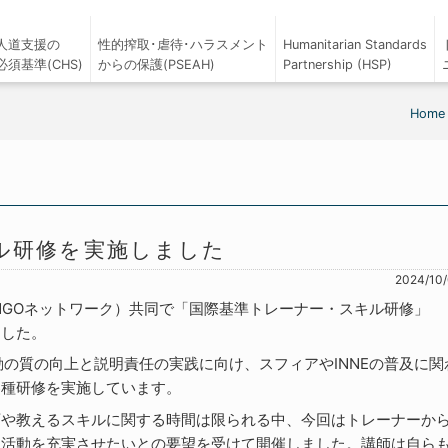
人道支援の
性的搾取･虐待･ハラスメント
Humanitarian Standards
必須基準(CHS)
からの保護(PSEAH)
Partnership (HSP)
Home
ル研修を実施しました
2024/10
育協力NGOネットワーク）共同で「国際基準トレーナー・スキル研修」
ました。
活動の質の向上と説明責任の実践に向け、スフィアやINNEの普及に関
各種研修を実施しています。
育や教えるスキルに関する時間は限られる中、今回はトレーナーか
及活動を充実させたいとの要望を受けて開催しました。講師は自ら