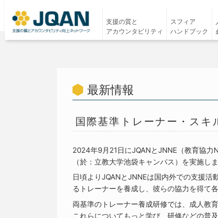
支援の質と
スフィア
アカウンタビリティ
ハンドブック
最新情報
国際基準トレーナー・スキ
2024年9月21日にJQANとJNNE（教
（於：立教大学池袋キャンパス）を実施し
日頃よりJQANとJNNEは国内外での支援
るトレーナーを養成し、彼らの協力を得て
両基準のトレーナー養成研修では、成人教
これらについてもっと学び、研修などの普