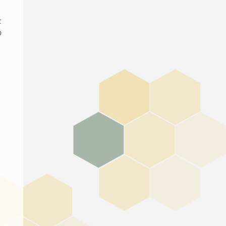
士
の
き