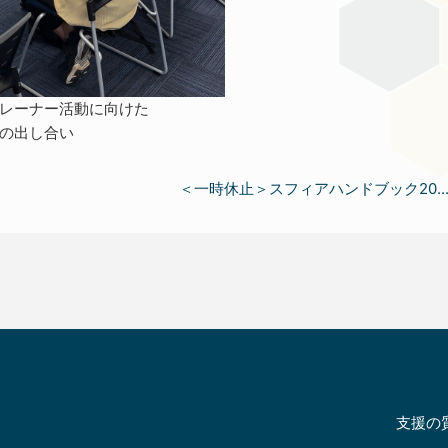
レーナー活動に向けた
の出し合い
＜一時休止＞スフィアハンドブック20..
支援の