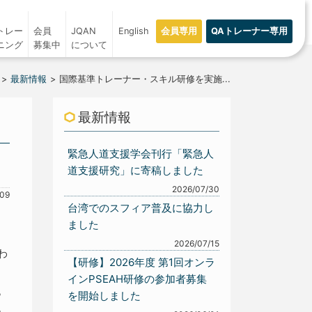
トレー
会員
JQAN
English
会員専用
QAトレーナー専用
ニング
募集中
について
最新情報
国際基準トレーナー・スキル研修を実施...
最新情報
緊急人道支援学会刊行「緊急人
道支援研究」に寄稿しました
2026/07/30
/09
台湾でのスフィア普及に協力し
ました
2026/07/15
わ
【研修】2026年度 第1回オンラ
インPSEAH研修の参加者募集
ら
を開始しました
も